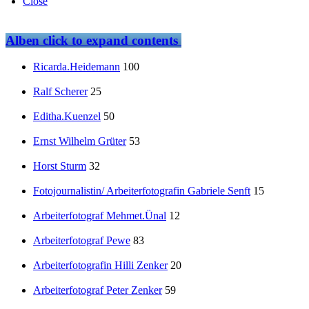
Close
Alben
click to expand contents
Ricarda.Heidemann
100
Ralf Scherer
25
Editha.Kuenzel
50
Ernst Wilhelm Grüter
53
Horst Sturm
32
Fotojournalistin/ Arbeiterfotografin Gabriele Senft
15
Arbeiterfotograf Mehmet.Ünal
12
Arbeiterfotograf Pewe
83
Arbeiterfotografin Hilli Zenker
20
Arbeiterfotograf Peter Zenker
59