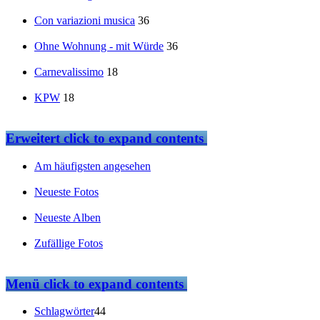
Con variazioni musica
36
Ohne Wohnung - mit Würde
36
Carnevalissimo
18
KPW
18
Erweitert
click to expand contents
Am häufigsten angesehen
Neueste Fotos
Neueste Alben
Zufällige Fotos
Menü
click to expand contents
Schlagwörter
44