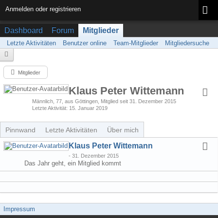
Anmelden oder registrieren
Dashboard
Forum
Mitglieder
Letzte Aktivitäten
Benutzer online
Team-Mitglieder
Mitgliedersuche
Mitglieder
Klaus Peter Wittemann
Männlich
77
aus Göttingen
Mitglied seit 31. Dezember 2015
Letzte Aktivität
15. Januar 2019
Pinnwand
Letzte Aktivitäten
Über mich
Klaus Peter Wittemann
-
31. Dezember 2015
Das Jahr geht, ein Mitglied kommt
Impressum