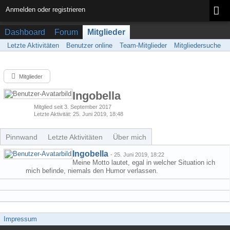
Anmelden oder registrieren
Dashboard
Forum
Mitglieder
Letzte Aktivitäten
Benutzer online
Team-Mitglieder
Mitgliedersuche
Mitglieder
Ingobella
Mitglied seit 3. September 2017
Letzte Aktivität
25. Juni 2019, 18:48
Pinnwand
Letzte Aktivitäten
Über mich
Ingobella
-
25. Juni 2019, 18:22
Meine Motto lautet, egal in welcher Situation ich
mich befinde, niemals den Humor verlassen.
Impressum