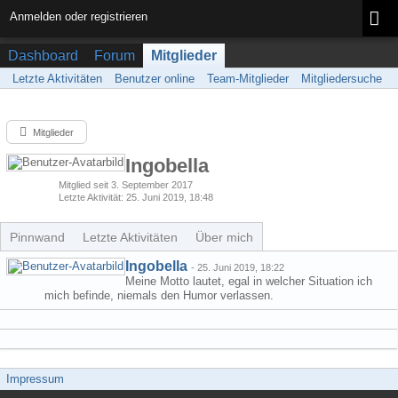
Anmelden oder registrieren
Dashboard
Forum
Mitglieder
Letzte Aktivitäten
Benutzer online
Team-Mitglieder
Mitgliedersuche
Mitglieder
Ingobella
Mitglied seit 3. September 2017
Letzte Aktivität
25. Juni 2019, 18:48
Pinnwand
Letzte Aktivitäten
Über mich
Ingobella
-
25. Juni 2019, 18:22
Meine Motto lautet, egal in welcher Situation ich
mich befinde, niemals den Humor verlassen.
Impressum