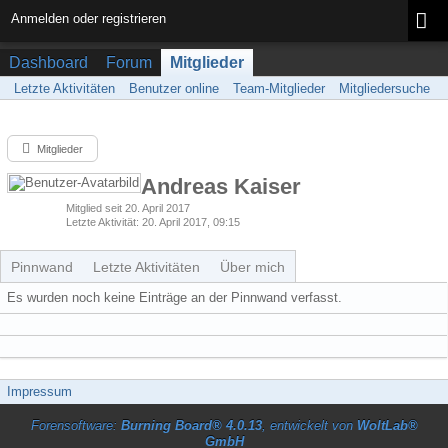
Anmelden oder registrieren
Dashboard
Forum
Mitglieder
Letzte Aktivitäten
Benutzer online
Team-Mitglieder
Mitgliedersuche
Mitglieder
Andreas Kaiser
Mitglied seit 20. April 2017
Letzte Aktivität
20. April 2017, 09:15
Pinnwand
Letzte Aktivitäten
Über mich
Es wurden noch keine Einträge an der Pinnwand verfasst.
Impressum
Forensoftware:
Burning Board® 4.0.13
, entwickelt von
WoltLab®
GmbH