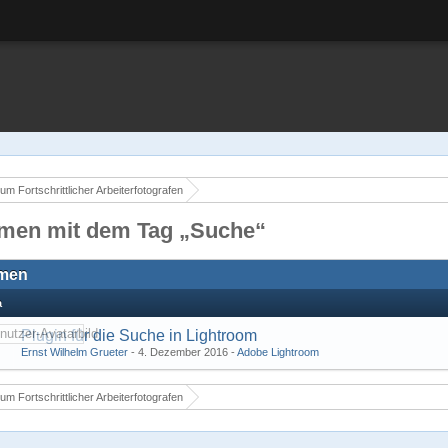
um Fortschrittlicher Arbeiterfotografen
men mit dem Tag „Suche“
men
a
Plugin für die Suche in Lightroom
Ernst Wilhelm Grueter
-
4. Dezember 2016
-
Adobe Lightroom
um Fortschrittlicher Arbeiterfotografen