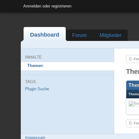
Anmelden oder registrieren
Dashboard
Forum
Mitglieder
INHALTE
For
Themen
The
TAGS
The
Plugin
Suche
Them
For
Impressum