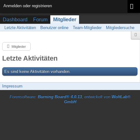
Anmelden oder registrieren
Dashboard
Forum
Mitglieder
Letzte Aktivitäten
Benutzer online
Team-Mitglieder
Mitgliedersuche
Mitglieder
Letzte Aktivitäten
Es sind keine Aktivitäten vorhanden.
Impressum
Forensoftware:
Burning Board® 4.0.13
, entwickelt von
WoltLab®
GmbH