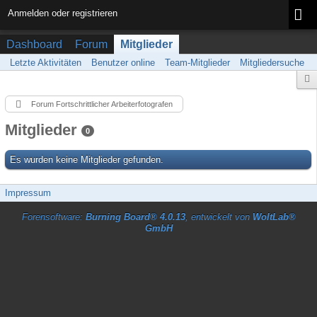
Anmelden oder registrieren
Dashboard
Forum
Mitglieder
Letzte Aktivitäten
Benutzer online
Team-Mitglieder
Mitgliedersuche
Forum Fortschrittlicher Arbeiterfotografen
Mitglieder
0
Es wurden keine Mitglieder gefunden.
Impressum
Forensoftware:
Burning Board® 4.0.13
, entwickelt von
WoltLab®
GmbH