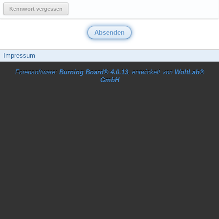
Kennwort vergessen
Impressum
Forensoftware:
Burning Board® 4.0.13
, entwickelt von
WoltLab®
GmbH