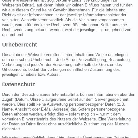
Unsere Webseite enthält sog. „externe Links“ (Verknüpfungen zu
Webseiten Dritter), auf deren Inhalt wir keinen Einfluss haben und für den
wir aus diesem Grund keine Gewähr übernehmen. Für die Inhalte und
Richtigkeit der Informationen ist der jeweilige Informationsanbieter der
verlinkten Webseite verantwortlich. Als die Verlinkung vorgenommen
wurde, waren für uns keine Rechtsverstöße erkennbar. Sollte uns eine
Rechtsverletzung bekannt werden, wird der jeweilige Link umgehend von
uns entfernt.
Urheberrecht
Die auf dieser Webseite veröffentlichten Inhalte und Werke unterliegen
dem deutschen Urheberrecht. Jede Art der Vervielfältigung, Bearbeitung,
Verbreitung und jede Art der Verwertung außerhalb der Grenzen des
Urheberrechts bedarf der vorherigen schriftlichen Zustimmung des
jeweiligen Urhebers bzw. Autors.
Datenschutz
Durch den Besuch unseres Internetauftritts können Informationen über den
Zugriff (Datum, Uhrzeit, aufgerufene Seite) auf dem Server gespeichert
werden. Dies stellt keine Auswertung personenbezogener Daten (z.B.
Name, Anschrift oder E-Mail Adresse) dar. Sofern personenbezogene
Daten erhoben werden, erfolgt dies – sofern möglich – nur mit dem
vorherigen Einverständnis des Nutzers der Webseite. Eine Weiterleitung
der Daten an Dritte findet ohne ausdrückliche Zustimmung des Nutzers
nicht statt.
Wir weisen ausdrücklich darauf hin, dass die Übertragung von Daten im