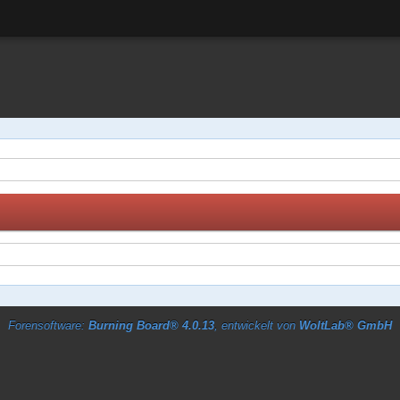
Forensoftware:
Burning Board® 4.0.13
, entwickelt von
WoltLab® GmbH