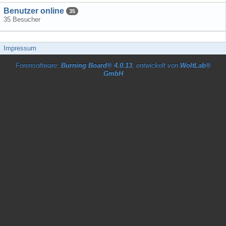
Benutzer online
35
35 Besucher
Impressum
Forensoftware:
Burning Board® 4.0.13
, entwickelt von
WoltLab®
GmbH