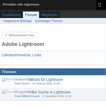
Anmelden oder registrieren
Dashboard
Forum
Mitglieder
Ungelesene Beiträge
Unerledigte Themen
Bildbearbeitung Praxis
Adobe Lightroom
Literaturhinweise, Links
Themen
Video Tutorials für Lightroom
Peter Zenker
-
13. Februar 2015, 17:05
Plugin für die Suche in Lightroom
Ernst Wilhelm Grueter
-
4. Dezember 2016, 12:10