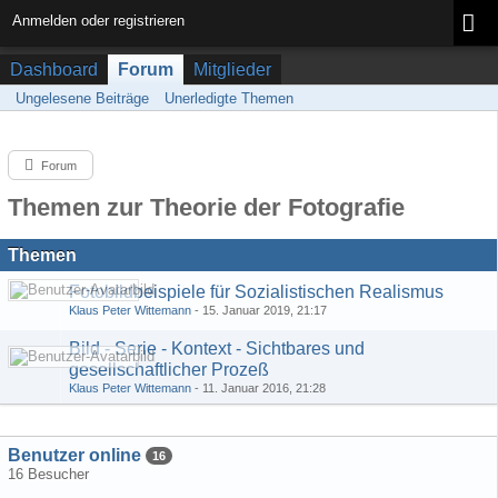
Anmelden oder registrieren
Dashboard
Forum
Mitglieder
Ungelesene Beiträge
Unerledigte Themen
Forum
Themen zur Theorie der Fotografie
Themen
Fotobildbeispiele für Sozialistischen Realismus
Klaus Peter Wittemann
-
15. Januar 2019, 21:17
Bild - Serie - Kontext - Sichtbares und
gesellschaftlicher Prozeß
Klaus Peter Wittemann
-
11. Januar 2016, 21:28
Benutzer online
16
16 Besucher