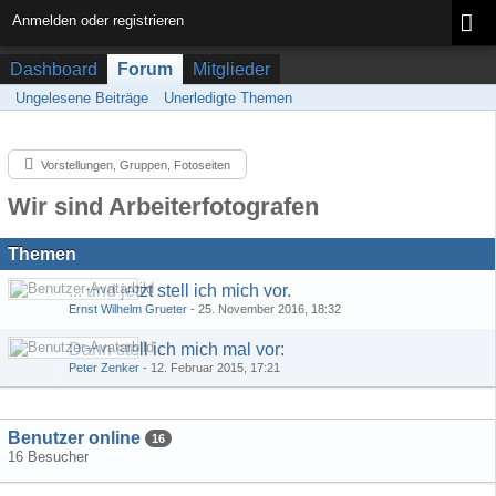
Anmelden oder registrieren
Dashboard
Forum
Mitglieder
Ungelesene Beiträge
Unerledigte Themen
Vorstellungen, Gruppen, Fotoseiten
Wir sind Arbeiterfotografen
Themen
... und jetzt stell ich mich vor.
Ernst Wilhelm Grueter
-
25. November 2016, 18:32
Dann stell ich mich mal vor:
Peter Zenker
-
12. Februar 2015, 17:21
Benutzer online
16
16 Besucher