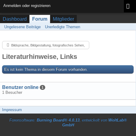
Anmelden oder registrieren
Dashboard
Forum
Mitglieder
Ungelesene Beiträge
Unerledigte Themen
Bildsprache, Bildgestaltung, fotografisches Sehen,
Literaturhinweise, Links
Es ist kein Thema in diesem Forum vorhanden.
Benutzer online
1
1 Besucher
Impressum
Forensoftware:
Burning Board® 4.0.13
, entwickelt von
WoltLab®
GmbH