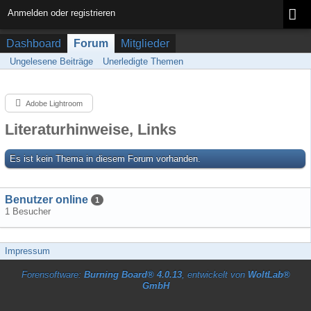
Anmelden oder registrieren
Dashboard
Forum
Mitglieder
Ungelesene Beiträge
Unerledigte Themen
Adobe Lightroom
Literaturhinweise, Links
Es ist kein Thema in diesem Forum vorhanden.
Benutzer online
1
1 Besucher
Impressum
Forensoftware:
Burning Board® 4.0.13
, entwickelt von
WoltLab®
GmbH