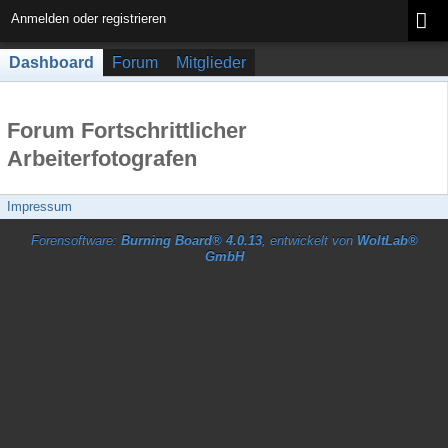
Anmelden oder registrieren
Dashboard
Forum
Mitglieder
Forum Fortschrittlicher
Arbeiterfotografen
Impressum
Forensoftware:
Burning Board® 4.0.13
, entwickelt von
WoltLab®
GmbH